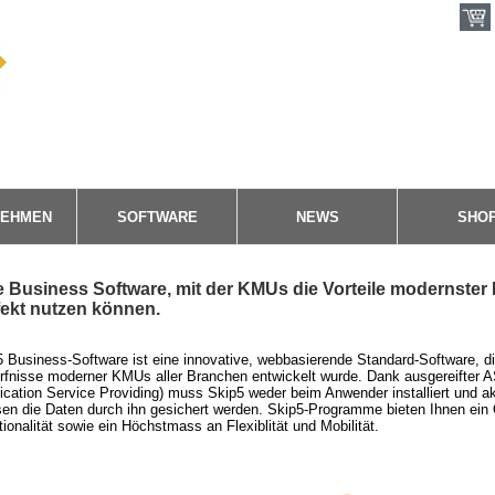
NEHMEN
SOFTWARE
NEWS
SHO
e Business Software, mit der KMUs die Vorteile modernster 
fekt nutzen können.
 Business-Software ist eine innovative, webbasierende Standard-Software, die
rfnisse moderner KMUs aller Branchen entwickelt wurde. Dank ausgereifter 
ication Service Providing) muss Skip5 weder beim Anwender installiert und ak
en die Daten durch ihn gesichert werden. Skip5-Programme bieten Ihnen ein
ionalität sowie ein Höchstmass an Flexiblität und Mobilität.