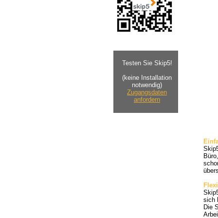
Testen Sie Skip5!
(keine Installation
notwendig)
Zugangsdaten
anfordern
Einf
Skip
Büro,
schon
übers
Flexi
Skip5
sich 
Die S
Arbei