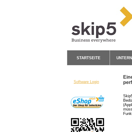
STARTSEITE
UNTER
Ein
Software Login
per
Skip5
Bedü
(Appl
müss
Funkt